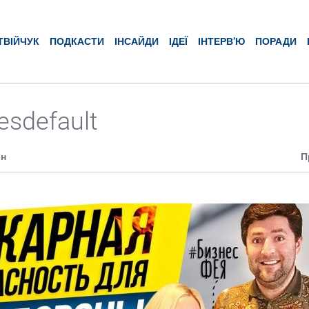
ТВІЙЧУК
ПОДКАСТИ
ІНСАЙДИ
ІДЕЇ
ІНТЕРВ’Ю
ПОРАДИ
esdefault
ин
П