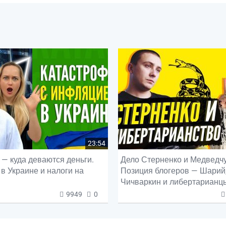
23:54
— куда деваются деньги.
Дело Стерненко и Медведчу
в Украине и налоги на
Позиция блогеров — Шарий
Чичваркин и либертарианц
9949
0