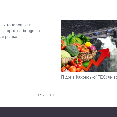
ых товаров: как
я спрос на bongs на
ом рынке
Підрив Каховської ГЕС: чи з
375
1