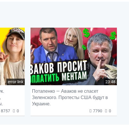
error link
23:48
к.
Потапенко — Аваков не спасет
,
Зеленского. Протесты США будут в
ы.
Украине.
8757
0
7790
0