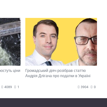
ростуть ціни
Громадський діяч розібрав статтю
Андрія Длігача про податки в Україні
4089
1
3904
0