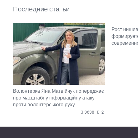
Последние статьи
Рост нишев
формируетс
современн
Волонтерка Яна Матвійчук попереджає
про масштабну інформаційну атаку
проти волонтерського руху
3638
2