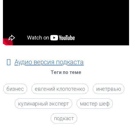
Аудио версия подкаста
Теги по теме
бизнес
евгений клопотенко
инетрвью
кулинарный эксперт
мастер шеф
подкаст