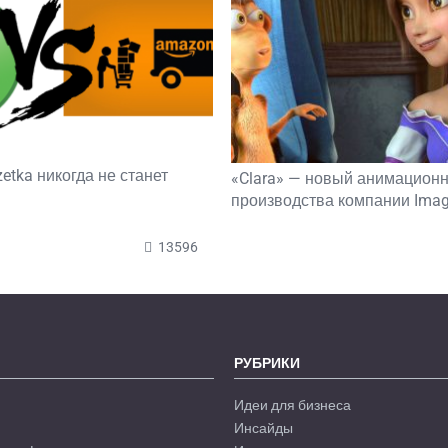
etka никогда не станет
«Clara» — новый анимацион
производства компании Image
13596
РУБРИКИ
Идеи для бизнеса
Инсайды