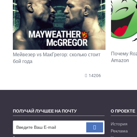
Почему Roz
Мейвезер vs МакГрегор: сколько стоит
Amazon
бой года
14206
ПОЛУЧАЙ ЛУЧШЕЕ НА ПОЧТУ
О ПРОЕКТЕ
История
Реклама