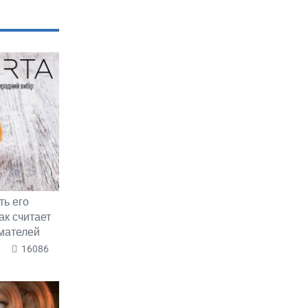
ть его
ак считает
мателей
16086