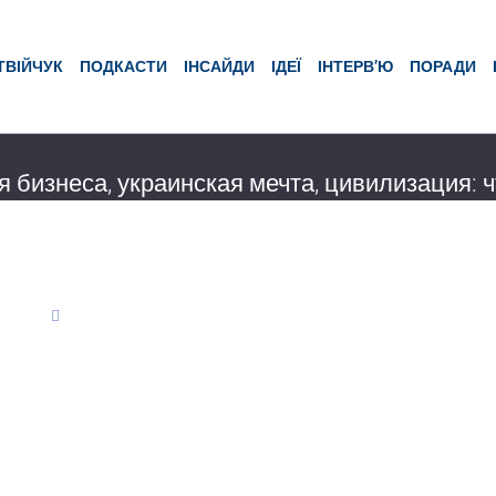
ТВІЙЧУК
ПОДКАСТИ
ІНСАЙДИ
ІДЕЇ
ІНТЕРВ’Ю
ПОРАДИ
 бизнеса, украинская мечта, цивилизация: ч
неса – с одной стороны, маленькая часть жизни общества в целом, но
нес – это благосостояние семьи, это рабочие места, это возможность
чение
мрія
018 10:17
3975