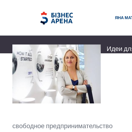
ЯНА МА
Идеи для
общего?
Идеи для биз
стороны, биз
хорошее обу
Українська 
17 августа 2
свободное предпринимательство