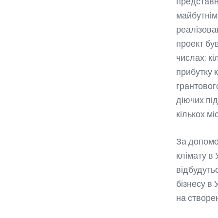
представни
майбутнім
реалізова
проект був
числах: кі
прибутку к
грантовог
діючих пі
кількох мі
За допомо
клімату в 
відбудуть
бізнесу в 
на створе