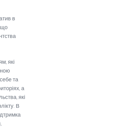
атив в
 що
нтства
м, які
дною
себе та
иторіях, а
ьства, які
лікту. В
ідтримка
,