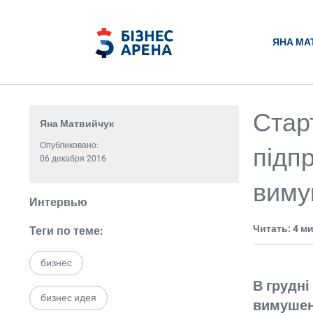
ЯНА МА
Стар
Яна Матвийчук
Опубликовано:
підп
06 декабря 2016
виму
Интервью
Читать: 4 м
Теги по теме:
бизнес
В грудні
бизнес идея
вимушени