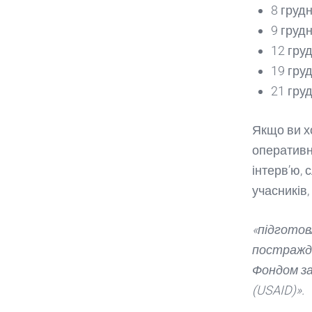
8 груд
9 груд
12 гру
19 гру
21 гру
Якщо ви х
оперативні
інтерв’ю, 
учасників,
«підготов
постражда
Фондом з
(USAID)».