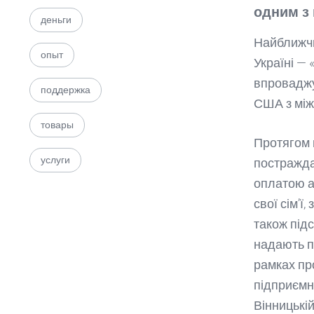
одним з 
деньги
Найближчи
опыт
Україні —
впроваджу
поддержка
США з між
товары
Протягом н
услуги
постраждал
оплатою а
свої сім’ї
також підс
надають п
рамках пр
підприємни
Вінницькій