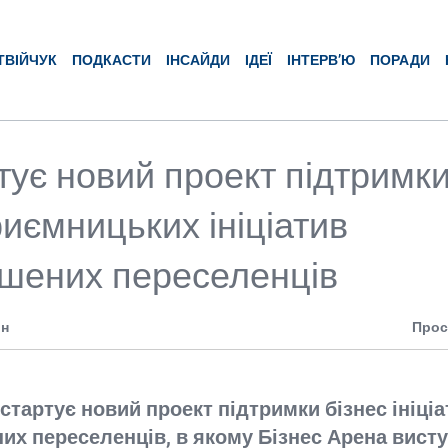
ТВІЙЧУК
ПОДКАСТИ
ІНСАЙДИ
ІДЕЇ
ІНТЕРВ’Ю
ПОРАДИ
тує новий проект підтримк
риємницьких ініціатив
шених переселенців
ин
Прос
 стартує новий проект підтримки бізнес ініці
х переселенців, в якому Бізнес Арена вист