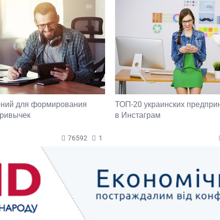
ений для формирования
ТОП-20 украинских предпри
привычек
в Инстаграм
76592
1