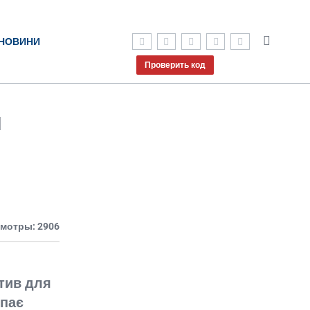
НОВИНИ
Проверить код
и
мотры: 2906
атив для
упає