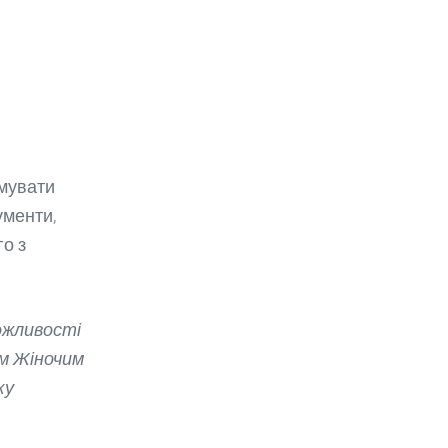
имувати
ументи,
го з
ожливості
м Жіночим
ку