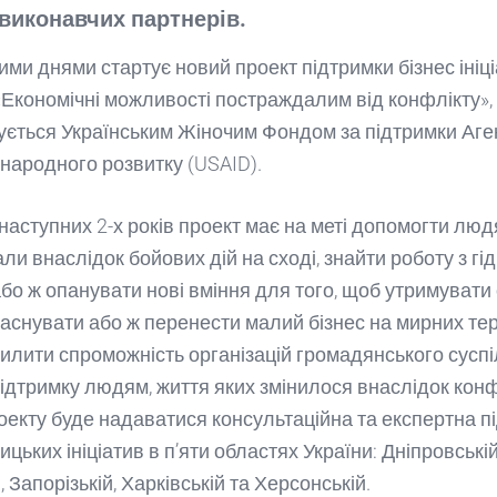
виконавчих партнерів.
ми днями стартує новий проект підтримки бізнес ініці
 «Економічні можливості постраждалим від конфлікту»,
ється Українським Жіночим Фондом за підтримки Аге
народного розвитку (USAID).
аступних 2-х років проект має на меті допомогти людя
и внаслідок бойових дій на сході, знайти роботу з гі
бо ж опанувати нові вміння для того, щоб утримувати 
, заснувати або ж перенести малий бізнес на мирних тер
илити спроможність організацій громадянського суспіл
ідтримку людям, життя яких змінилося внаслідок конф
оекту буде надаватися консультаційна та експертна п
цьких ініціатив в п’яти областях України: Дніпровській
, Запорізькій, Харківській та Херсонській.