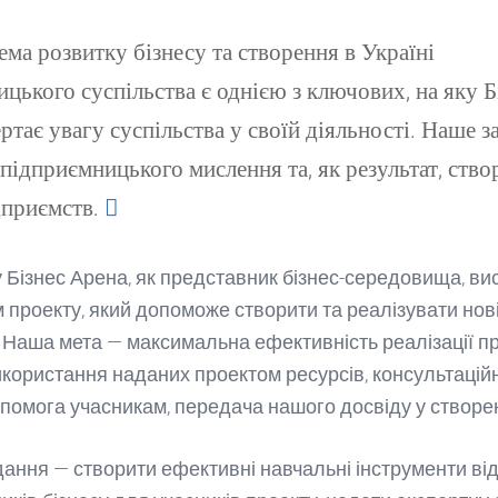
ма розвитку бізнесу та створення в Україні
цького суспільства є однією з ключових, на яку Б
ртає увагу суспільства у своїй діяльності. Наше 
підприємницького мислення та, як результат, ство
дприємств.
 Бізнес Арена, як представник бізнес-середовища, ви
 проекту, який допоможе створити та реалізувати нов
. Наша мета — максимальна ефективність реалізації пр
икористання наданих проектом ресурсів, консультацій
опомога учасникам, передача нашого досвіду у створен
ання — створити ефективні навчальні інструменти ві