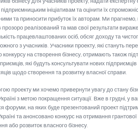
ків бізнесу для учасників проекту, надати експертну 
 підприємницьким ініціативам та оцінити їх спроможніс
ними та приносити прибуток їх авторам. Ми прагнемо,
 прозоро реалізований та мав свої результати виражен
лькість працевлаштованих осіб, обсяг доходу та чисто
ожного з учасників. Учасники проекту, які стануть пе
о конкурсу на створення бізнесу, отримають також під
дприємців, які будуть консультувати нових підприємців
сяців щодо створення та розвитку власної справи.
гою проекту ми хочемо привернути увагу до стану біз
Україні з метою покращення ситуації. Вже в грудні, у в
ся форуми, на яких буде презентований проект підтри
Україні та анонсовано конкурс на отримання грантової
ння або розвиток власного бізнесу.