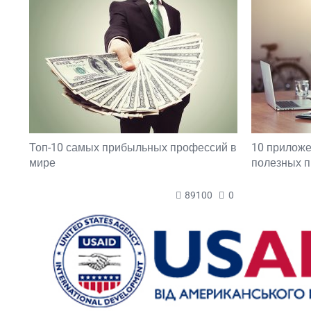
Топ-10 самых прибыльных профессий в
10 прилож
мире
полезных 
89100
0