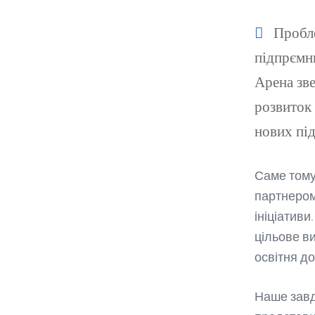
Пробле
підпрємни
Арена зве
розвиток 
нових пі
Саме тому
партнером
ініціативи
цільове в
освітня д
Наше завд