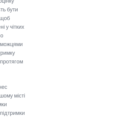
оцінку
ть бути
 щоб
і у чітких
го
реможцями
тримку
 протягом
нес
ашому місті
мки
 підтримки