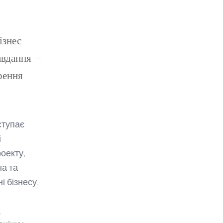
ізнес
завдання —
рення
ступає
і
оекту,
на та
і бізнесу.
д