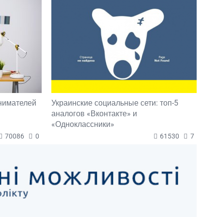
нимателей
Украинские социальные сети: топ-5
аналогов «Вконтакте» и
«Одноклассники»
70086
0
61530
7