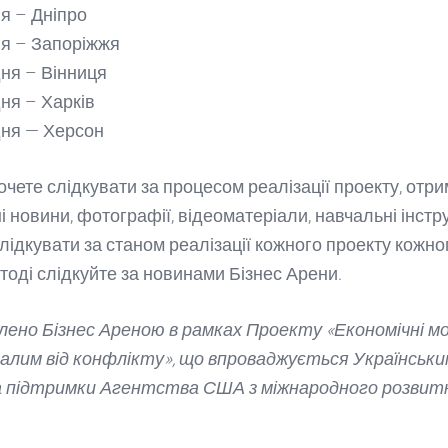
ня – Дніпро
ня – Запоріжжя
дня – Вінниця
дня – Харків
дня — Херсон
очете слідкувати за процесом реалізації проекту, отр
 новини, фотографії, відеоматеріали, навчальні інстр
слідкувати за станом реалізації кожного проекту кожно
 тоді слідкуйте за новинами Бізнес Арени.
лено Бізнес Ареною в рамках Проекту «Економічні м
лим від конфлікту», що впроваджується Українськи
а підтримки Агентства США з міжнародного розвит