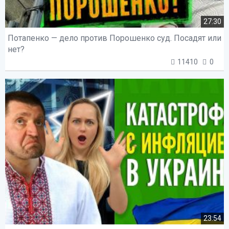
27:30
Потапенко — дело против Порошенко суд. Посадят или
нет?
11410
0
23:54