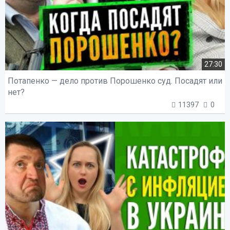
27:30
Потапенко — дело против Порошенко суд. Посадят или
нет?
11397
0