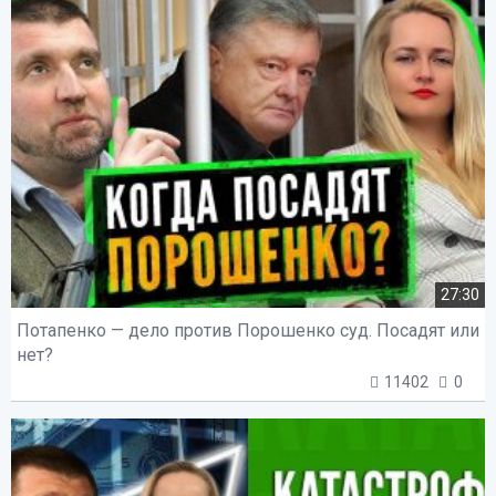
27:30
Потапенко — дело против Порошенко суд. Посадят или
нет?
11402
0