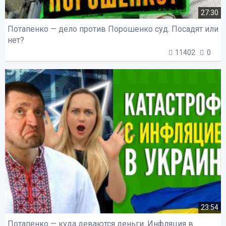
27:30
Потапенко — дело против Порошенко суд. Посадят или
нет?
11402
0
23:54
Потапенко — куда деваются деньги. Инфляция в