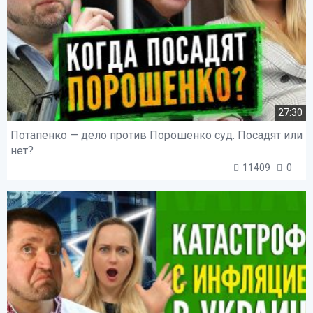
27:30
Потапенко — дело против Порошенко суд. Посадят или
нет?
11409
0