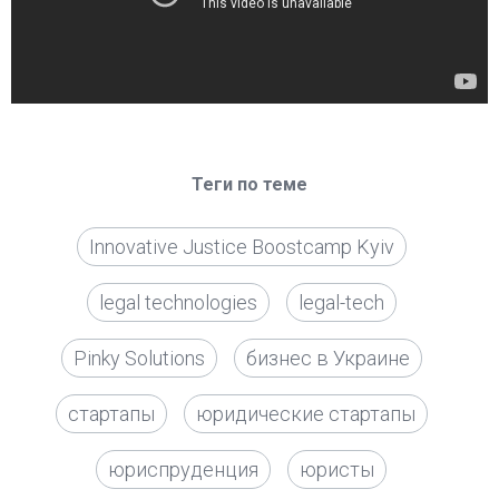
Теги по теме
Innovative Justice Boostcamp Kyiv
legal technologies
legal-tech
Pinky Solutions
бизнес в Украине
стартапы
юридические стартапы
юриспруденция
юристы