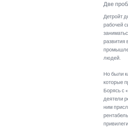
Две проб
Детройт д
рабочей с
заниматьс
развития 
промышлен
людей.
Но были к
которые п
Борясь с 
деятели р
ним присл
рентабель
привилеги