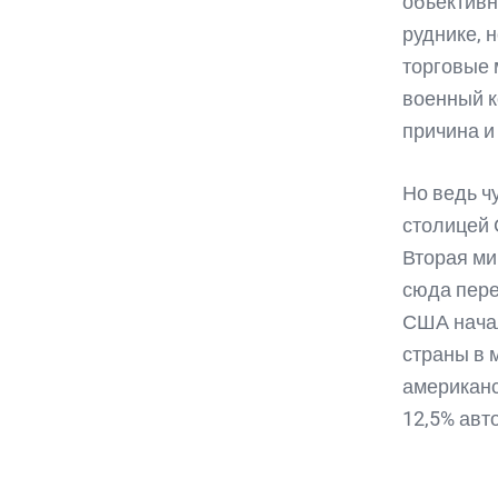
объективн
руднике, 
торговые 
военный к
причина и
Но ведь ч
столицей 
Вторая ми
сюда пере
США начал
страны в 
американс
12,5% авт