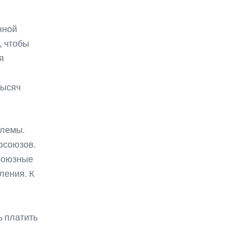
нной
, чтобы
я
тысяч
блемы.
фсоюзов.
фсоюзные
ления. К
ь платить