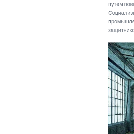
путем пов
Социализм
промышлен
защитнико