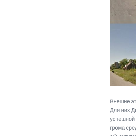
Внешне эт
Для них Д
успешной 
грома сре