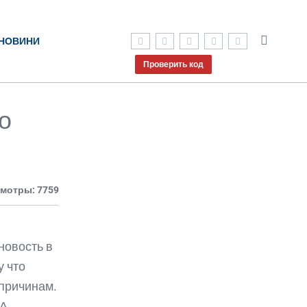
НОВИНИ
Проверить код
о
мотры: 7759
новость в
у что
 причинам.
ША