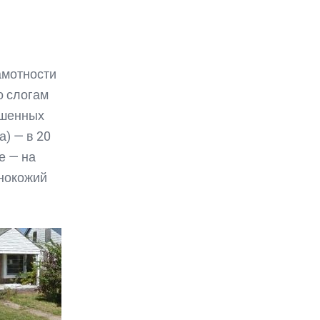
амотности
о слогам
ошенных
) — в 20
е — на
рнокожий