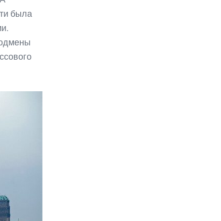
ти была
и.
подмены
ассового