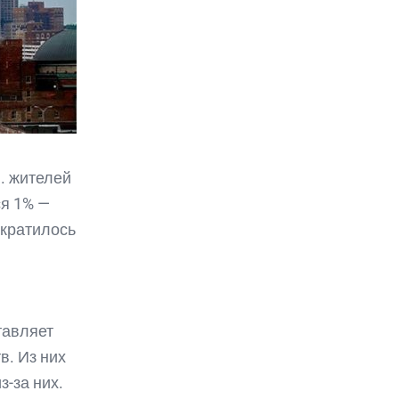
н. жителей
ся 1% —
ократилось
тавляет
в. Из них
-за них.