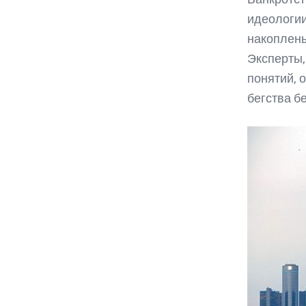
идеологии
накоплен
Эксперты,
понятий, 
бегства б