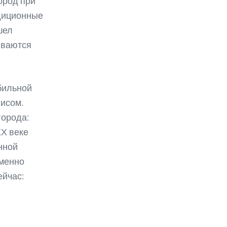
ород при
адиционные
шел
иваются
бильной
лисом.
города:
ХХ веке
нной
именно
ейчас: