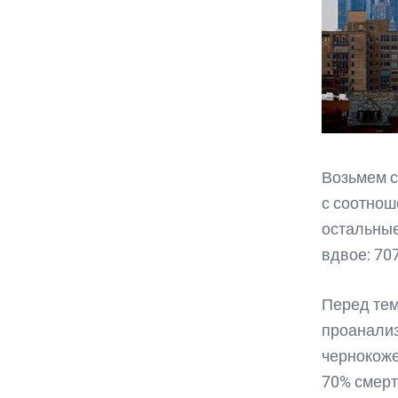
Возьмем с
с соотнош
остальные
вдвое: 70
Перед тем
проанализ
чернокоже
70% смерт