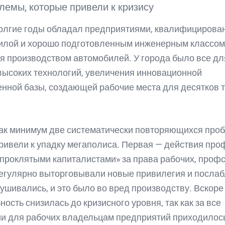
лемы, которые привели к кризису
олгие годы обладал предприятиями, квалифицирова
илой и хорошо подготовленным инженерным классом
я производством автомобилей. У города было все дл
высоких технологий, увеличения инновационной
ной базы, создающей рабочие места для десятков 
ак минимум две систематически повторяющихся про
ривели к упадку мегаполиса. Первая — действия про
«проклятыми капиталистами» за права рабочих, про
егулярно выторговывали новые привилегия и послаб
ушивались, и это было во вред производству. Вскоре
ность снизилась до кризисного уровня, так как за все
и для рабочих владельцам предприятий приходилос