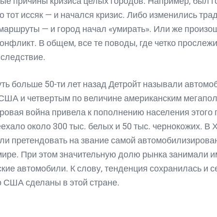
ые причины кризиса целых городов. Например, был г
но тот иссяк — и начался кризис. Либо изменились тр
маршруты — и город начал «умирать». Или же произо
онфликт. В общем, все те поводы, где четко прослеж
 следствие.
уть больше 50-ти лет назад Детройт называли автомо
США и четвертым по величине американским мегапо
ровая война привела к пополнению населения этого 
ехало около 300 тыс. белых и 50 тыс. чернокожих. В 
и претендовать на звание самой автомобилизирова
мире. При этом значительную долю рынка занимали 
кие автомобили. К слову, тенденция сохранилась и с
о США сделаны в этой стране.