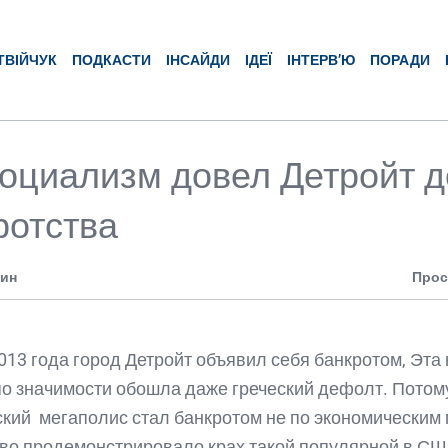
ТВІЙЧУК
ПОДКАСТИ
ІНСАЙДИ
ІДЕЇ
ІНТЕРВ’Ю
ПОРАДИ
социализм довел Детройт д
ротства
мин
Прос
013 года город Детройт объявил себя банкротом, Эта 
по значимости обошла даже греческий дефолт. Потом
кий мегаполис стал банкротом не по экономическим
во продемонстрировало крах такой популярной в С