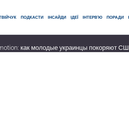
ТВІЙЧУК
ПОДКАСТИ
ІНСАЙДИ
ІДЕЇ
ІНТЕРВ’Ю
ПОРАДИ
otion: как молодые украинцы покоряют С
ему инновационных технологий в Украине, мы расскажем Вам об ук
компании FORCE. Компания разрабатывает носимые устройства и б
В стартапе главное вовремя разглядеть возможности. Команда FORC
чук
17 03:16
4370