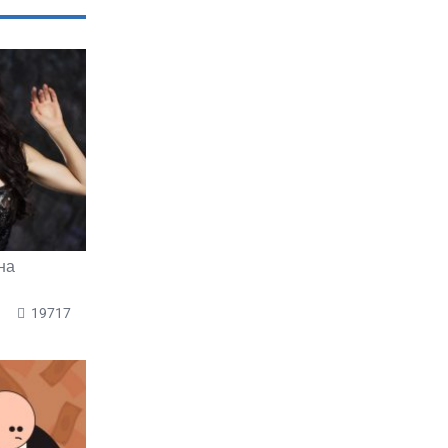
на
19717