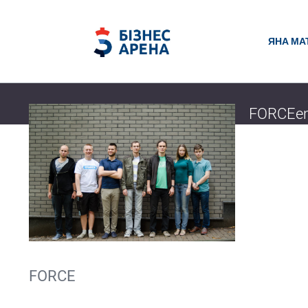
ЯНА МА
FORCEem
Продолжая т
стартапе – 
технологии. 
Яна Матвий
24 апреля 20
FORCE