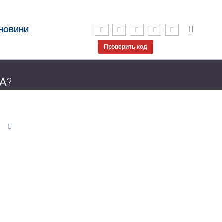
НОВИНИ
Проверить код
ША?
раинском
иоинженерные
E