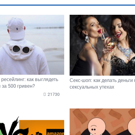
 ресейлинг: как выглядеть
Секс-шоп: как делать деньги 
 за 500 гривен?
сексуальных утехах
21730