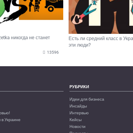
etka никогда не станет
Есть ли средний класс в Укра
эти люди?
13596
РУБРИКИ
Идеи для бизнеса
Инсайды
рвью!
Интервью
 в Украине
Кейсы
Новости