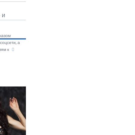
 и
казом
оцсети, а
лям к