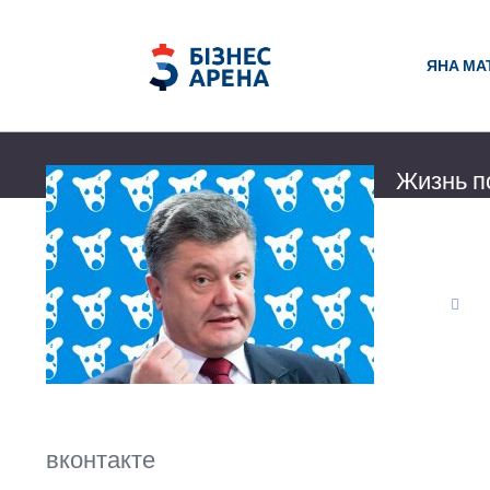
ЯНА МА
Жизнь п
Как известно
недоступна н
либеральные
войны
Яна Матвий
19 мая 2017 
вконтакте