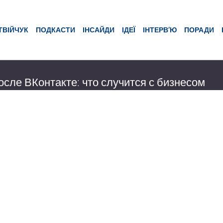
ТВІЙЧУК
ПОДКАСТИ
ІНСАЙДИ
ІДЕЇ
ІНТЕРВ’Ю
ПОРАДИ
осле ВКонтакте: что случится с бизнесом
, 16.05.2017, указом президента Украины, социальная сеть ВКонтакте
а территории Украины. Правительство вместо того, чтобы предложи
 методы борьбы в информационной войне, решило возможные исто
чук
12:52
3178