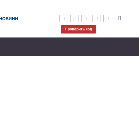
НОВИНИ
Проверить код
 будет
ть
чники этой