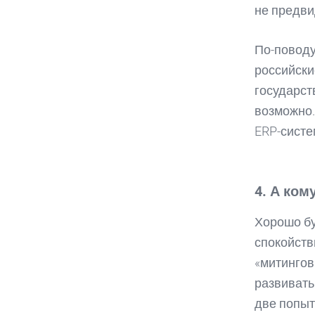
не предви
По-повод
российски
государст
возможно.
ERP-систе
4. А ком
Хорошо бу
спокойств
«митингов
развивать
две попыт