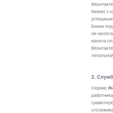
ВКонтакте
бизнес с 
успешные
Банка под
не налого
канала пл
ВКонтакте
легальной
2. Служб
Сервис
Я
работника
грамотную
отслежива