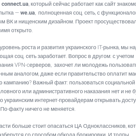
—
connect.ua
, который сейчас работает как сайт знакомс
опытка —
we.ua
, полноценная соц. сеть, с функционал
м ВК и нищенским дизайном. Проект просуществовал
имя открыто.
уровень роста и развития украинского IT-рынка, мы н
ющая соц. сеть заработает. Вопрос в другом: с учетом
ания VPN-cерверов, захочет ли молодежь пользоват
нным аналогом, даже если правительство оплатит м
 кампанию? Важный факт: пользоваться социальной
оловного или административного наказания нет и не б
 украинским интернет-провайдерам открывать досту
 По-факту ничего не меняется.
ласти больше стоит опасаться ЦА Одноклассников, ко
азберутся со способом обхода блокировки. И толпы