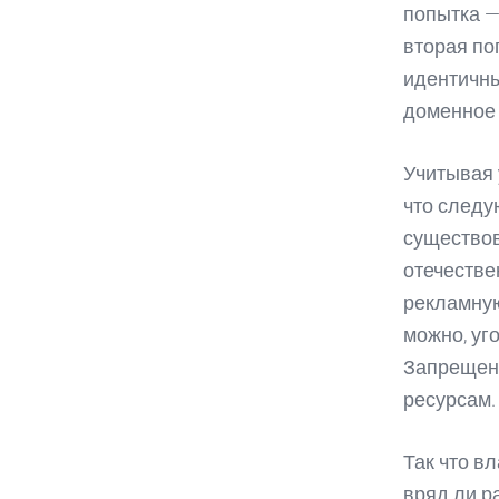
попытка 
вторая п
идентичны
доменное 
Учитывая 
что следу
существов
отечестве
рекламную
можно, уг
Запрещено
ресурсам.
Так что в
вряд ли р