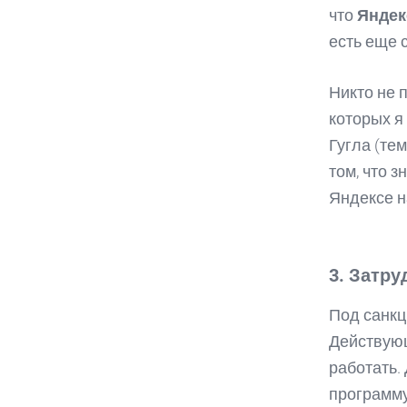
что
Яндек
есть еще с
Никто не 
которых я
Гугла (те
том, что 
Яндексе н
3. Затру
Под санкц
Действующ
работать.
программу