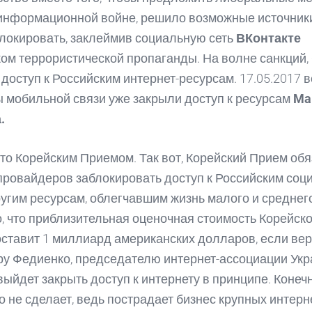
информационной войне, решило возможные источник
локировать, заклеймив социальную сеть
ВКонтакте
ом террористической пропаганды. На волне санкций
 доступ к Российским интернет-ресурсам. 17.05.2017
 мобильной связи уже закрыли доступ к ресурсам
Mai
.
то Корейским Приемом. Так вот, Корейский Прием об
провайдеров заблокировать доступ к Российским со
ругим ресурсам, облегчавшим жизнь малого и среднего
, что приблизительная оценочная стоимость Корейско
ставит 1 миллиард американских долларов, если вер
у Федиенко, председателю интернет-ассоциации Укр
ыйдет закрыть доступ к интернету в принципе. Конечн
то не сделает, ведь пострадает бизнес крупных интерн