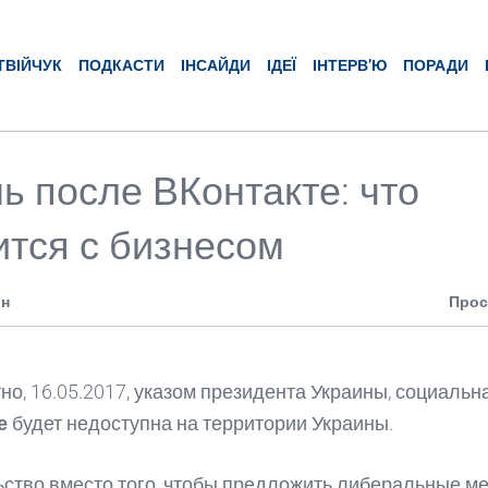
ТВІЙЧУК
ПОДКАСТИ
ІНСАЙДИ
ІДЕЇ
ІНТЕРВ’Ю
ПОРАДИ
ь после ВКонтакте: что
ится с бизнесом
ин
Прос
тно, 16.05.2017, указом президента Украины, социальн
е
будет недоступна на территории Украины.
ство вместо того, чтобы предложить либеральные м