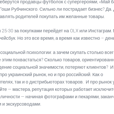
реберутся продавцы футболок с супергероями, «Май б
 Гоши Рубчинского. Сильно ли пострадает бизнес? Да. 
тавлять родителей покупать им желанные товары.
 25-30 за покупками перейдет на OLX или Инстаграм.
ейсбук. Но это все время, а время как известно – ден
 социальной психологии: а зачем скупать столько всег
е этим похвастаться? Сколько товаров, ориентирован
ение социальной значимости, потеряют клиентов? И
про украинский рынок, но и про российский. Как о
телях, так и о дистрибьюторах товаров. И про рынок 
йте — мастера, репутация которых работает исключит
 личности — начиная фотографами и пекарями, заканч
 и экскурсоводами.