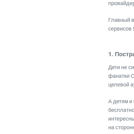
провайде
Главный в
сервисов 
1. Постр
Дети не с
фанатки С
целевой а
А детям и
бесплатно
интересны
на сторон