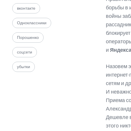
борьбы в 
вконтакте
войны заб
Одноклассники
рассадник
блокирует
Порошенко
операторы
и
Яндекса
соцсети
Назовем э
убытки
интернет-
сетям и д
И неважно
Приема со
Александр
Дешевле в
этого ник