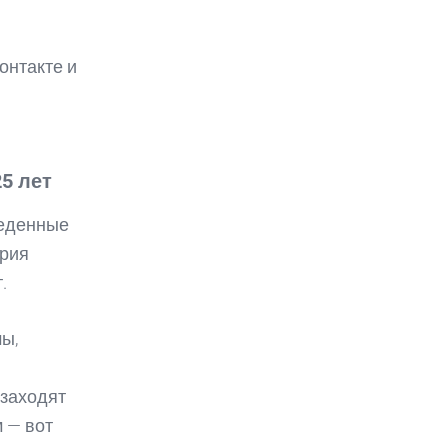
онтакте и
5 лет
веденные
ория
.
мы,
 заходят
 — вот