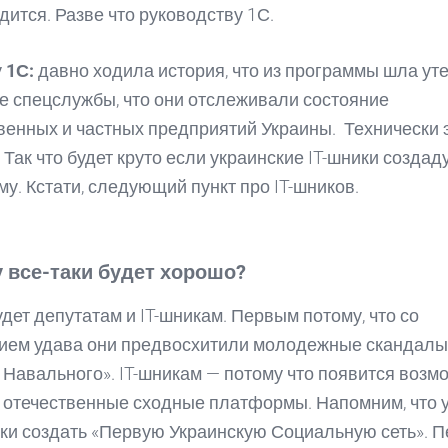
дится. Разве что руководству 1С.
у
1С:
давно ходила история, что из программы шла уте
е спецслужбы, что они отслеживали состояние
венных и частных предприятий Украины. Технически 
 Так что будет круто если украинские IT-шники создад
му. Кстати, следующий пункт про IT-шников.
у все-таки будет хорошо?
дет депутатам и IT-шникам. Первым потому, что со
ием удава они предвосхитили молодежные скандалы 
 Навального». IT-шникам — потому что появится возм
 отечественные сходные платформы. Напомним, что 
ки создать «Первую Украинскую Социальную сеть». 