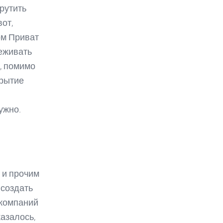
рутить
вот,
ом Приват
леживать
, помимо
крытие
ужно.
о и прочим
 создать
 компаний
азалось,