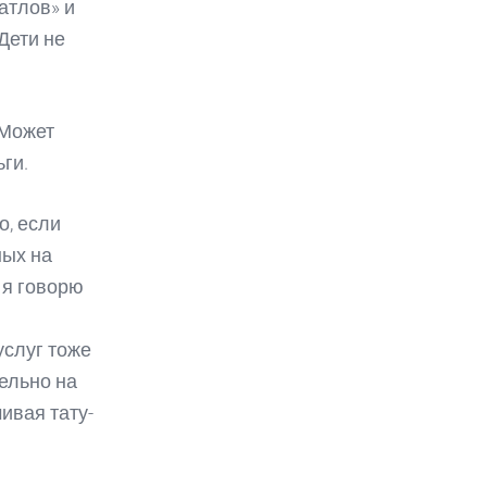
атлов» и
Дети не
 Может
ьги.
о, если
ных на
 я говорю
услуг тоже
ельно на
ивая тату-