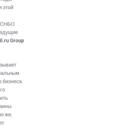
и этой
, СНБО
 ведущие
l.ru Group
язывает
циальным
 бизнеса.
го
ить
аины.
о же,
ет