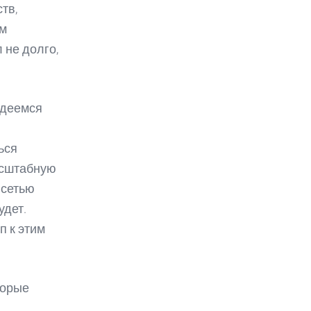
тв,
ом
 не долго,
адеемся
ься
асштабную
 сетью
удет.
п к этим
торые