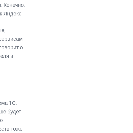
. Конечно,
к Яндекс.
ые,
 сервисам
говорит о
теля в
ема 1С.
ше будет
ую
бств тоже