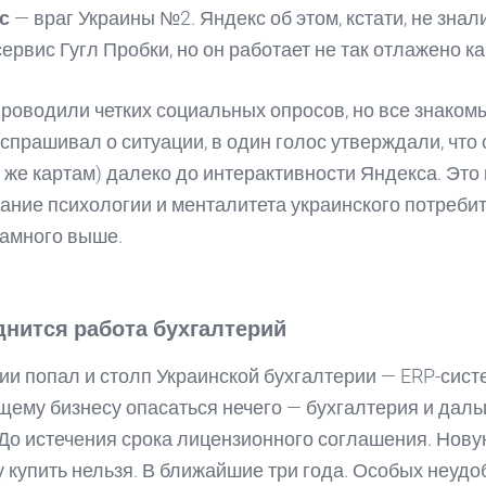
с
— враг Украины №2. Яндекс об этом, кстати, не знали
ервис Гугл Пробки, но он работает не так отлажено ка
проводили четких социальных опросов, но все знаком
 спрашивал о ситуации, в один голос утверждали, что
м же картам) далеко до интерактивности Яндекса. Это 
знание психологии и менталитета украинского потреби
амного выше.
днится работа бухгалтерий
ии попал и столп Украинской бухгалтерии — ERP-сист
ему бизнесу опасаться нечего — бухгалтерия и даль
 До истечения срока лицензионного соглашения. Нов
 купить нельзя. В ближайшие три года. Особых неудо