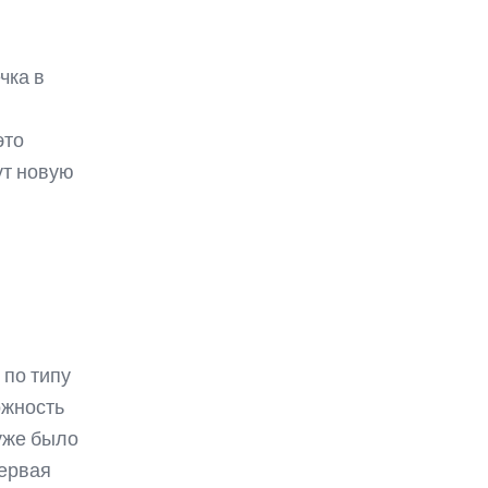
чка в
это
ут новую
по типу
ожность
уже было
Первая