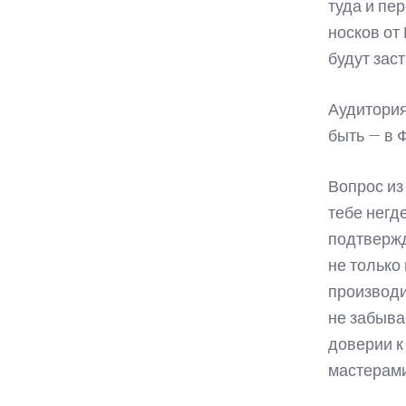
туда и пе
носков от
будут зас
Аудитория
быть — в Ф
Вопрос из
тебе негд
подтвержд
не только 
производи
не забыва
доверии к
мастерами