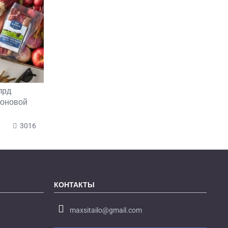
лрд
коновой
3016
КОНТАКТЫ
maxsitailo@gmail.com