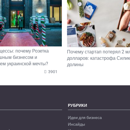
цессы: почему Розетка
Почему стартап потерял 2 м
ешным бизнесом и
долларов: катастрофа Сили
ем украинской мечты?
долины
3901
РУБРИКИ
Идеи для бизнеса
Инсайды