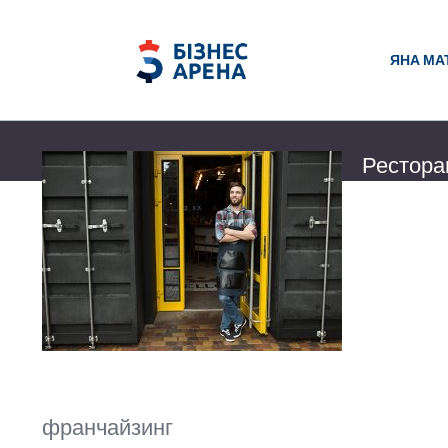
ЯНА МА
Рестора
ресторан
Еще не так 
которое, каз
нестабильну
Ирина Хама
22 ноября 20
франчайзинг