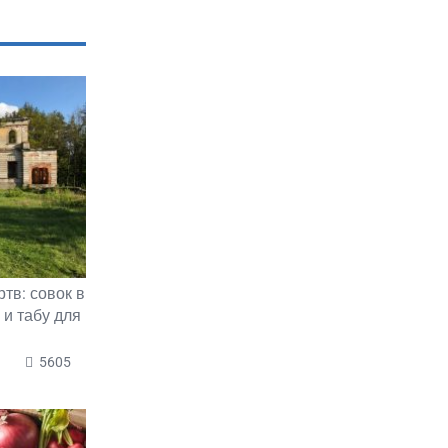
тв: совок в
 и табу для
5605