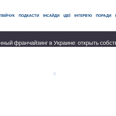
ТВІЙЧУК
ПОДКАСТИ
ІНСАЙДИ
ІДЕЇ
ІНТЕРВ’Ю
ПОРАДИ
нный франчайзинг в Украине: открыть собс
 за $30 тыс.
давно для большинства людей франчайзинг был лишь непонятным сл
алось, не имеет ничего общего с бизнесом в нашей стране. Однако, 
ю экономическую ситуацию, за
ндяк
17 05:45
6556