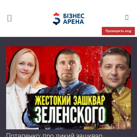
Проверить код
Потапенко: про дикий зашквар